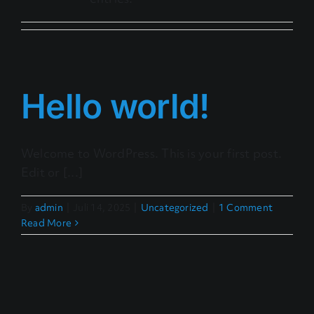
Hello world!
Welcome to WordPress. This is your first post.
Edit or [...]
By
admin
|
Juli 14, 2025
|
Uncategorized
|
1 Comment
Read More